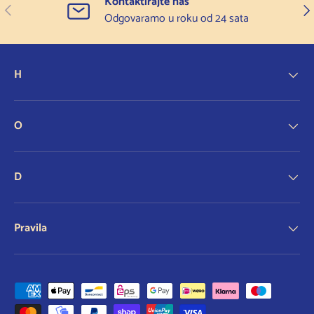
Kontaktirajte nas
Prethodno
Slje
Odgovaramo u roku od 24 sata
H
O
D
Pravila
Prihvaćene metode plaćanja