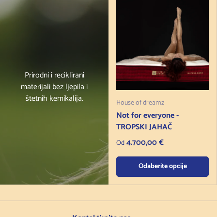
Prirodni i reciklirani
materijali bez ljepila i
štetnih kemikalija.
House of dreamz
Not for everyone -
TROPSKI JAHAČ
Redovna cijena
4.700,00 €
Od
Odaberite opcije