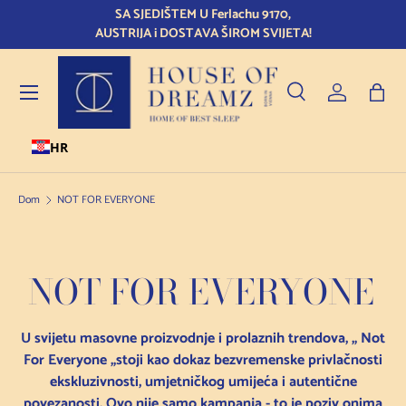
Kvaliteta zahtijeva vrijeme! Svi madraci izrađuju se po mjer
Preskoči na sadržaj
isporučuju se u roku od 21 dan.
Jelovnik
Pretraživanje
Prijava
Torb
HR
Pretraživanje
Vrsta proizvoda
Sve
Dom
NOT FOR EVERYONE
NOT FOR EVERYONE
U svijetu masovne proizvodnje i prolaznih trendova, „ Not
For Everyone „stoji kao dokaz bezvremenske privlačnosti
ekskluzivnosti, umjetničkog umijeća i autentične
povezanosti. Ovo nije samo kampanja - to je poziv onima