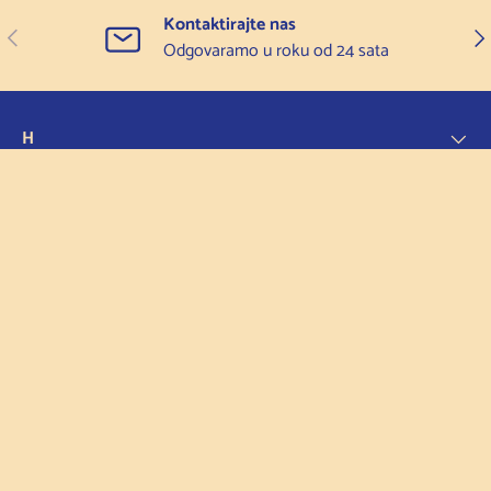
Kontaktirajte nas
Prethodno
Slje
Odgovaramo u roku od 24 sata
H
O
D
Pravila
Prihvaćene metode plaćanja