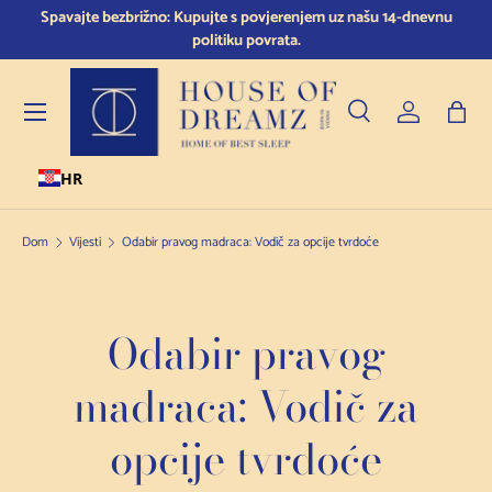
Spavajte bezbrižno: Kupujte s povjerenjem uz našu 14-dnevnu
Preskoči na sadržaj
politiku povrata.
Jelovnik
Pretraživanje
Prijava
Torb
HR
Pretraživanje
Vrsta proizvoda
Sve
Dom
Vijesti
Odabir pravog madraca: Vodič za opcije tvrdoće
Odabir pravog
madraca: Vodič za
opcije tvrdoće