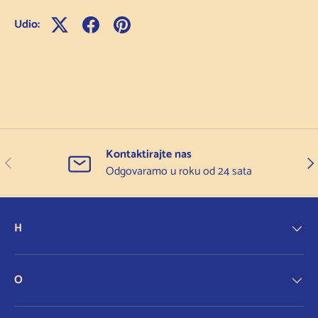
Udio:
Kontaktirajte nas
Prethodno
Slje
Odgovaramo u roku od 24 sata
H
O