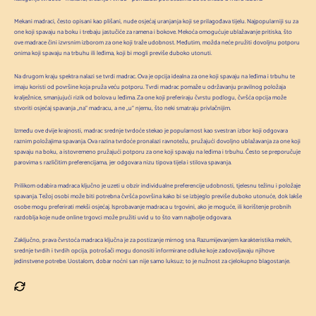
Mekani madraci, često opisani kao plišani, nude osjećaj uranjanja koji se prilagođava tijelu. Najpopularniji su za
one koji spavaju na boku i trebaju jastučiće za ramena i bokove. Mekoća omogućuje ublažavanje pritiska, što
ove madrace čini izvrsnim izborom za one koji traže udobnost. Međutim, možda neće pružiti dovoljnu potporu
onima koji spavaju na trbuhu ili leđima, koji bi mogli previše duboko utonuti.
Na drugom kraju spektra nalazi se tvrdi madrac. Ova je opcija idealna za one koji spavaju na leđima i trbuhu te
imaju koristi od površine koja pruža veću potporu. Tvrdi madrac pomaže u održavanju pravilnog položaja
kralježnice, smanjujući rizik od bolova u leđima. Za one koji preferiraju čvrstu podlogu, čvršća opcija može
stvoriti osjećaj spavanja „na“ madracu, a ne „u“ njemu, što neki smatraju privlačnijim.
Između ove dvije krajnosti, madrac srednje tvrdoće stekao je popularnost kao svestran izbor koji odgovara
raznim položajima spavanja. Ova razina tvrdoće pronalazi ravnotežu, pružajući dovoljno ublažavanja za one koji
spavaju na boku, a istovremeno pružajući potporu za one koji spavaju na leđima i trbuhu. Često se preporučuje
parovima s različitim preferencijama, jer odgovara nizu tipova tijela i stilova spavanja.
Prilikom odabira madraca ključno je uzeti u obzir individualne preferencije udobnosti, tjelesnu težinu i položaje
spavanja. Težoj osobi može biti potrebna čvršća površina kako bi se izbjeglo previše duboko utonuće, dok lakše
osobe mogu preferirati mekši osjećaj. Isprobavanje madraca u trgovini, ako je moguće, ili korištenje probnih
razdoblja koje nude online trgovci može pružiti uvid u to što vam najbolje odgovara.
Zaključno, prava čvrstoća madraca ključna je za postizanje mirnog sna. Razumijevanjem karakteristika mekih,
srednje tvrdih i tvrdih opcija, potrošači mogu donositi informirane odluke koje zadovoljavaju njihove
jedinstvene potrebe. Uostalom, dobar noćni san nije samo luksuz; to je nužnost za cjelokupno blagostanje.