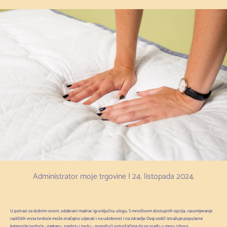
Administrator moje trgovine |
24. listopada 2024.
U potrazi za dobrim snom, odabrani madrac igra ključnu ulogu. S mnoštvom dostupnih opcija, razumijevanje
različitih vrsta tvrdoće može značajno utjecati i na udobnost i na zdravlje. Ovaj vodič istražuje popularne
kategorije tvrdoće - mekanu, srednju i tvrdu - pomažući potrošačima da se snađu u moru izbora.