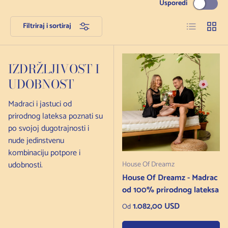
Usporedi
Popis
Mreža
Filtriraj i sortiraj
IZDRŽLJIVOST I
UDOBNOST
Madraci i jastuci od
prirodnog lateksa poznati su
po svojoj dugotrajnosti i
nude jedinstvenu
kombinaciju potpore i
udobnosti.
House Of Dreamz
House Of Dreamz - Madrac
od 100% prirodnog lateksa
Redovna cijena
1.082,00 USD
Od