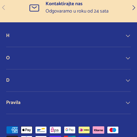
Kontaktirajte nas
Prethodno
Slje
Odgovaramo u roku od 24 sata
H
O
D
Pravila
Prihvaćene metode plaćanja