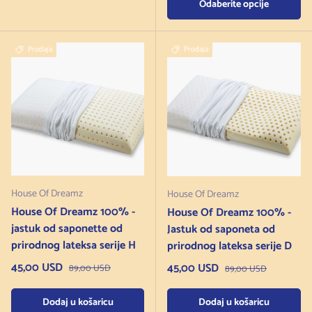
Odaberite opcije
Prodaja
Prodaja
House Of Dreamz
House Of Dreamz
House Of Dreamz 100% -
House Of Dreamz 100% -
jastuk od saponette od
Jastuk od saponeta od
prirodnog lateksa serije H
prirodnog lateksa serije D
Cijena na sniženju
45,00 USD
Redovna cijena
Cijena na sniženju
45,00 USD
Redovna cijena
89,00 USD
89,00 USD
Dodaj u košaricu
Dodaj u košaricu