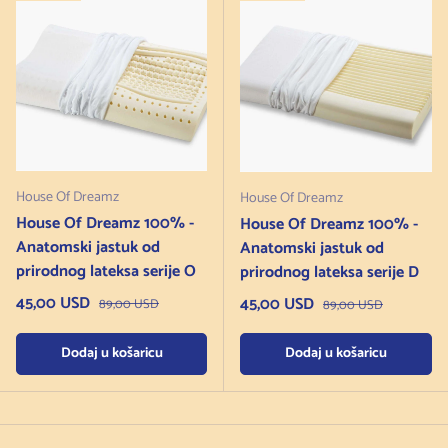
House Of Dreamz
House Of Dreamz
House Of Dreamz 100% -
House Of Dreamz 100% -
Anatomski jastuk od
Anatomski jastuk od
prirodnog lateksa serije O
prirodnog lateksa serije D
Cijena na sniženju
45,00 USD
Redovna cijena
Cijena na sniženju
45,00 USD
Redovna cijena
89,00 USD
89,00 USD
Dodaj u košaricu
Dodaj u košaricu