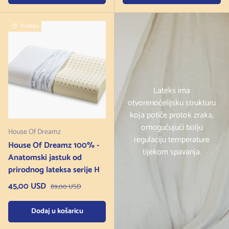
Prodaja
Lateks ima
otvorenoćelijsku strukturu
koja potiče protok zraka,
omogućujući bolju
House Of Dreamz
regulaciju temperature
House Of Dreamz 100% -
tijekom spavanja.
Anatomski jastuk od
prirodnog lateksa serije H
Cijena na sniženju
45,00 USD
Redovna cijena
89,00 USD
Dodaj u košaricu