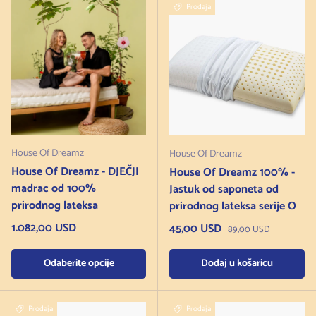
Prodaja
House Of Dreamz
House Of Dreamz
House Of Dreamz - DJEČJI
House Of Dreamz 100% -
madrac od 100%
Jastuk od saponeta od
prirodnog lateksa
prirodnog lateksa serije O
Redovna cijena
1.082,00 USD
Cijena na sniženju
45,00 USD
Redovna cijena
89,00 USD
Odaberite opcije
Dodaj u košaricu
Prodaja
Prodaja