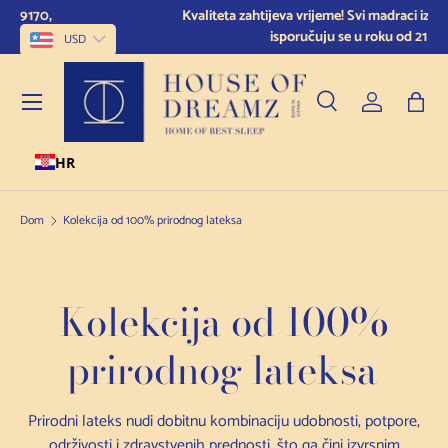
Kvaliteta zahtijeva vrijeme! Svi madraci izrađuju se po mjeri i
Preskoči na sadržaj
isporučuju se u roku od 21 dan.
USD
Jelovnik
Pretraživanje
Prijava
Torb
HR
Pretraživanje
Vrsta proizvoda
Sve
Dom
Kolekcija od 100% prirodnog lateksa
Kolekcija od 100%
prirodnog lateksa
Prirodni lateks nudi dobitnu kombinaciju udobnosti, potpore,
održivosti i zdravstvenih prednosti, što ga čini izvrsnim