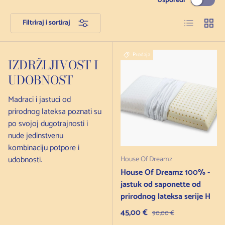
Usporedi
Popis
Mreža
Filtriraj i sortiraj
Prodaja
IZDRŽLJIVOST I
UDOBNOST
Madraci i jastuci od
prirodnog lateksa poznati su
po svojoj dugotrajnosti i
nude jedinstvenu
kombinaciju potpore i
udobnosti.
House Of Dreamz
House Of Dreamz 100% -
jastuk od saponette od
prirodnog lateksa serije H
Cijena na sniženju
45,00 €
Redovna cijena
90,00 €