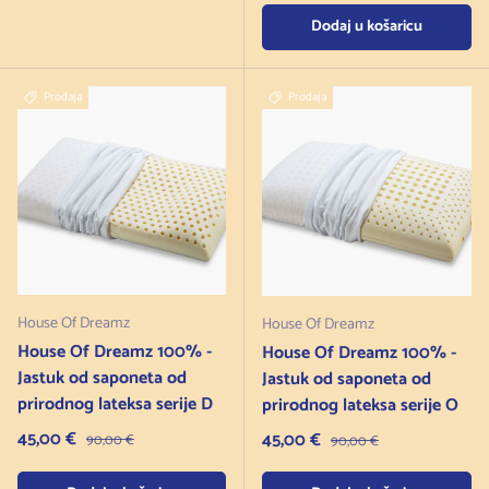
Dodaj u košaricu
Prodaja
Prodaja
House Of Dreamz
House Of Dreamz
House Of Dreamz 100% -
House Of Dreamz 100% -
Jastuk od saponeta od
Jastuk od saponeta od
prirodnog lateksa serije D
prirodnog lateksa serije O
Cijena na sniženju
45,00 €
Redovna cijena
Cijena na sniženju
45,00 €
Redovna cijena
90,00 €
90,00 €