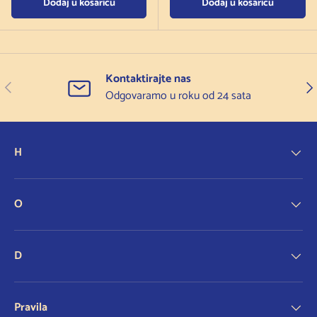
Dodaj u košaricu
Dodaj u košaricu
Kontaktirajte nas
Prethodno
Slje
Odgovaramo u roku od 24 sata
H
O
D
Pravila