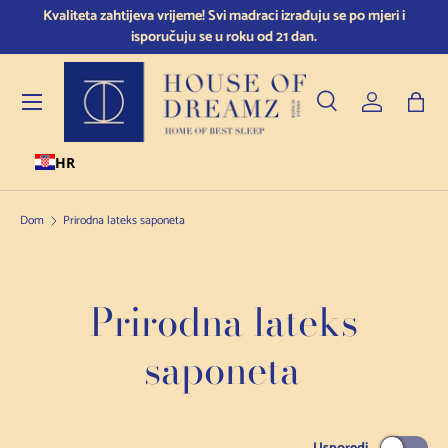
Kvaliteta zahtijeva vrijeme! Svi madraci izrađuju se po mjeri i
Preskoči na sadržaj
isporučuju se u roku od 21 dan.
Jelovnik
Pretraživanje
Prijava
Torb
HR
Pretraživanje
Vrsta proizvoda
Sve
Dom
Prirodna lateks saponeta
Prirodna lateks
saponeta