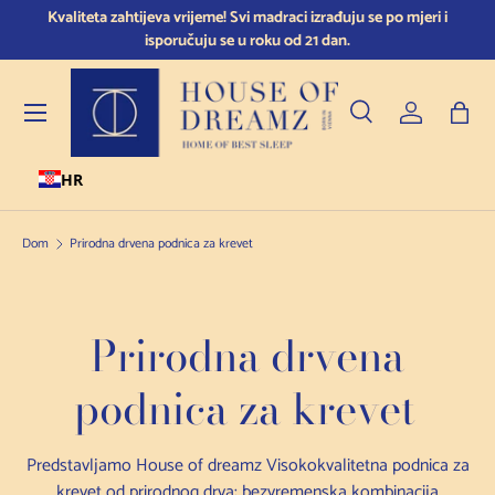
Kvaliteta zahtijeva vrijeme! Svi madraci izrađuju se po mjeri i
Preskoči na sadržaj
isporučuju se u roku od 21 dan.
Jelovnik
Pretraživanje
Prijava
Torb
HR
Pretraživanje
Vrsta proizvoda
Sve
Dom
Prirodna drvena podnica za krevet
Prirodna drvena
podnica za krevet
Predstavljamo House of dreamz Visokokvalitetna podnica za
krevet od prirodnog drva: bezvremenska kombinacija