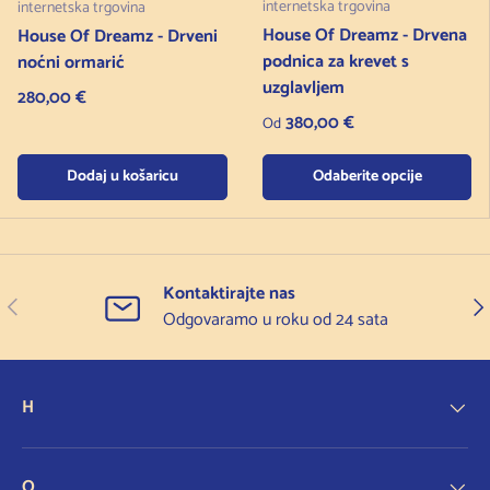
internetska trgovina
internetska trgovina
House Of Dreamz - Drvena
House Of Dreamz - Drveni
podnica za krevet s
noćni ormarić
uzglavljem
Redovna cijena
280,00 €
Redovna cijena
380,00 €
Od
Dodaj u košaricu
Odaberite opcije
Kontaktirajte nas
Prethodno
Slje
Odgovaramo u roku od 24 sata
H
O