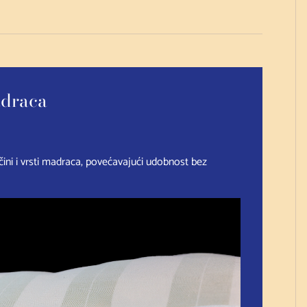
adraca
ičini i vrsti madraca, povećavajući udobnost bez