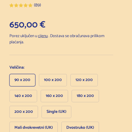
(89)
Redovna cijena
650,00 €
Porez uključen u
cijenu
. Dostava se obračunava prilikom
plaćanja.
Veličina:
90 x 200
100 x 200
120 x 200
140 x 200
160 x 200
180 x 200
200 x 200
Single (UK)
Mali dvokrevetni (UK)
Dvostruko (UK)