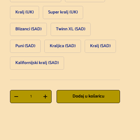
Kralj (UK)
Super kralj (UK)
Blizanci (SAD)
Twinn XL (SAD)
Puni (SAD)
Kraljica (SAD)
Kralj (SAD)
Kalifornijski kralj (SAD)
Količina
Dodaj u košaricu
Smanji količinu
Povećaj količinu