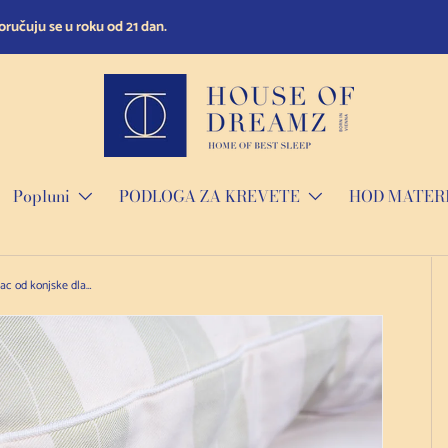
olitiku povrata.
Popluni
PODLOGA ZA KREVETE
HOD MATERI
House Of Dreamz - Nadmadrac od konjske dlake