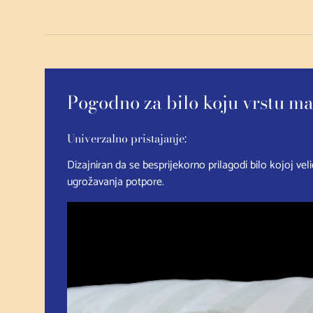
Pogodno za bilo koju vrstu m
Univerzalno pristajanje:
Dizajniran da se besprijekorno prilagodi bilo kojoj vel
ugrožavanja potpore.