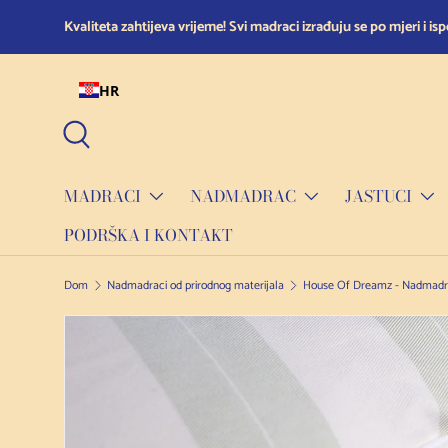
Spavajte bezbrižno: Kupujte s povjerenjem uz našu 14-dnevnu p
Preskoči na sadržaj
HR
Pretraživanje
MADRACI
NADMADRAC
JASTUCI
PODRŠKA I KONTAKT
Dom
Nadmadraci od prirodnog materijala
Preskoči na informacije o proizvodu