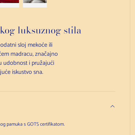
kom prikazu
ku 4 u galerijskom prikazu
Učitaj sliku 5 u galeriji
Učitaj sliku 6 u galerijskom prikazu
og luksuznog stila
atni sloj mekoće ili
ćem madracu, značajno
 udobnost i pružajući
juće iskustvo sna.
og pamuka s GOTS certifikatom.